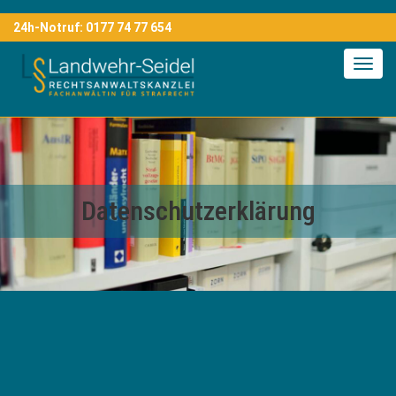
24h-Notruf:
0177 74 77 654
Toggl
navig
Datenschutzerklärung